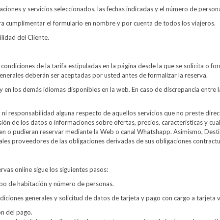
taciones y servicios seleccionados, las fechas indicadas y el número de person
ra cumplimentar el formulario en nombre y por cuenta de todos los viajeros.
idad del Cliente.
s condiciones de la tarifa estipuladas en la página desde la que se solicita o 
generales deberán ser aceptadas por usted antes de formalizar la reserva.
y en los demás idiomas disponibles en la web. En caso de discrepancia entre l
i responsabilidad alguna respecto de aquellos servicios que no preste directa
cisión de los datos o informaciones sobre ofertas, precios, características y c
ien o pudieran reservar mediante la Web o canal Whatshapp. Asimismo, Dest
les proveedores de las obligaciones derivadas de sus obligaciones contractua
rvas online sigue los siguientes pasos:
ipo de habitación y número de personas.
iciones generales y solicitud de datos de tarjeta y pago con cargo a tarjeta 
ón del pago.