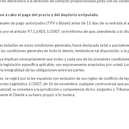
orreo electrónico a la dirección de contacto proporcionada junto con las cond
ve a cabo el pago del precio o del depósito estipulado.
canales de pago autorizados (TPV o Bizum) antes de 15 días de su entrada al 
 por el artículo 97.1.i) RDL 1/2007, se le informa de que, atendiendo a lo disp
las incluidas en estas condiciones generales, fuese declarada total o parcialmen
 las condiciones generales en todo lo demás, teniéndose tal disposición, o la
serva implican necesariamente que todas y cada una de las presentes condicion
 la legislación específica aplicable, son expresamente aceptadas por usted. Las
 la integralidad de las obligaciones entre las partes.
, se regirá por la ley española con exclusión de sus reglas de conflicto de le
creto Legislativo 1/2007, de 16 de noviembre, cualquier controversia que pudi
encial) se someterá a la jurisdicción y competencia de los Juzgados y Tribun
te el Cliente a su fuero propio si lo tuviera.