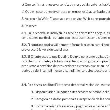
c) Que confirma la reserva solicitada y especialmente las habi
d) Que en caso de reservar para un grupo, está autorizado pa
2.
Acceso a la Web: El acceso a esta página Web es responsabil
3.
Reserva:
3.1.
En la reserva se incluyen los servicios detallados según la
condiciones particulares junto con las presentes condiciones 
3.2.
El contrato podrá válidamente formalizarse en castellano 
prevalecerá la versión castellana.
3.3.
El Cliente acepta que Destino Deluxe no asume obligación n
carácter incompleto, a la falta de actualización y/o a la impre
productos o servicios de proveedores externos que se anunc
derivada del incumplimiento o cumplimiento defectuoso por ta
3.4. Reservas on-line:
El proceso de formalización de las rese
1.
Disponibilidad: Búsqueda de fechas y selección del t
2.
Recogida de datos personales, aceptación de las cond
3.
Confirmación de la reserva y pago, error o cancelaci