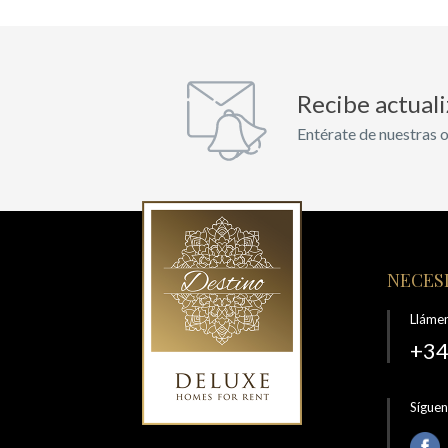
Recibe actual
Entérate de nuestras o
NECESI
Lláme
+34
Sígue