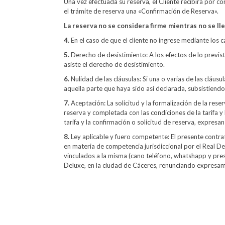
Una vez efectuada su reserva, el Cliente recibirá por c
el trámite de reserva una «Confirmación de Reserva».
La reserva no se considera firme mientras no se lle
4.
En el caso de que el cliente no ingrese mediante los 
5.
Derecho de desistimiento: A los efectos de lo previsto
asiste el derecho de desistimiento.
6.
Nulidad de las cláusulas: Si una o varias de las cláusu
aquella parte que haya sido así declarada, subsistiendo
7.
Aceptación: La solicitud y la formalización de la re
reserva y completada con las condiciones de la tarifa y
tarifa y la confirmación o solicitud de reserva, expresan
8.
Ley aplicable y fuero competente: El presente contrato
en materia de competencia jurisdiccional por el Real De
vinculados a la misma (cano teléfono, whatshapp y pres
Deluxe, en la ciudad de Cáceres, renunciando expresamen