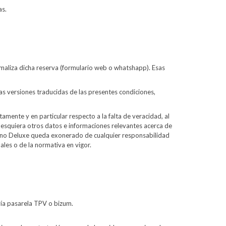
as.
formaliza dicha reserva (formulario web o whatshapp). Esas
as versiones traducidas de las presentes condiciones,
mente y en particular respecto a la falta de veracidad, al
ualesquiera otros datos e informaciones relevantes acerca de
ino Deluxe queda exonerado de cualquier responsabilidad
les o de la normativa en vigor.
vía pasarela TPV o bizum.