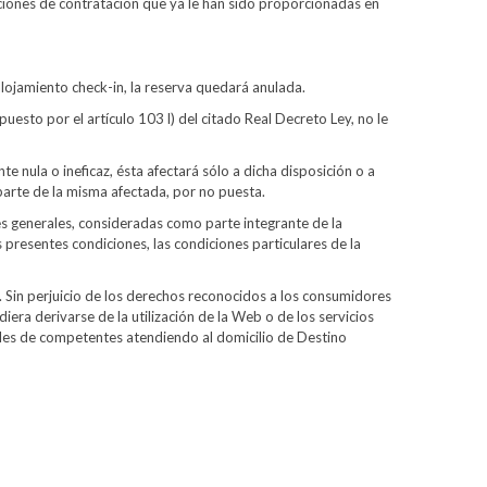
iciones de contratación que ya le han sido proporcionadas en
alojamiento check-in, la reserva quedará anulada.
uesto por el artículo 103 l) del citado Real Decreto Ley, no le
te nula o ineficaz, ésta afectará sólo a dicha disposición o a
 parte de la misma afectada, por no puesta.
es generales, consideradas como parte integrante de la
 presentes condiciones, las condiciones particulares de la
y. Sin perjuicio de los derechos reconocidos a los consumidores
era derivarse de la utilización de la Web o de los servicios
ales de competentes atendiendo al domicilio de Destino