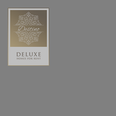
INICIO
NOSOTROS
DESTINOS
Blog
Inicio
Order – Dec 13, 2018 @
Order – Dec 13