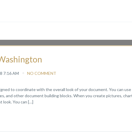
f Washington
8 7:16 AM
NO COMMENT
signed to coordinate with the overall look of your document. You can use
pages, and other document building blocks. When you create pictures, chart
 look. You can […]