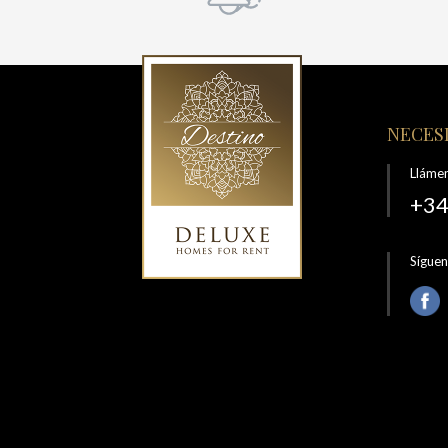
NECESI
Lláme
+34
Sígue